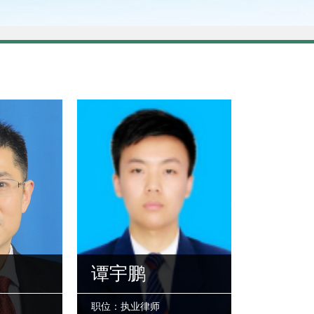
谭宇鹏
职位：执业律师